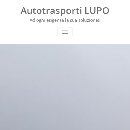
Vai
Autotrasporti LUPO
al
contenuto
Ad ogni esigenza la sua soluzione!!
ATTIVA/DISATTIVA
MENU
DI
NAVIGAZIONE